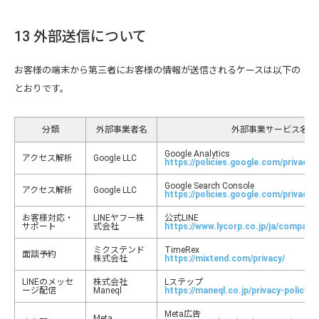
13 外部送信について
お客様の端末から第三者にお客様の情報が送信されるケースは以下の
とおりです。
分類
外部事業者名
外部事業サービス名
Google Analytics
アクセス解析
Google LLC
https://policies.google.com/privacy
Google Search Console
アクセス解析
Google LLC
https://policies.google.com/privacy
お客様対応・
LINEヤフー株
公式LINE
サポート
式会社
https://www.lycorp.co.jp/ja/company/
ミクステンド
TimeRex
面談予約
株式会社
https://mixtend.com/privacy/
LINEのメッセ
株式会社
Lステップ
ージ配信
Maneql
https://maneql.co.jp/privacy-policy/
Meta広告
Meta