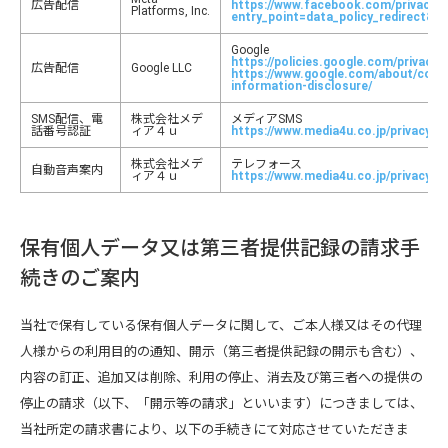
広告配信
https://www.facebook.com/privacy/po
Platforms, Inc.
entry_point=data_policy_redirect&e
Google
https://policies.google.com/privacy
広告配信
Google LLC
https://www.google.com/about/comp
information-disclosure/
SMS配信、電
株式会社メデ
メディアSMS
話番号認証
ィア４ｕ
https://www.media4u.co.jp/privacy
株式会社メデ
テレフォース
自動音声案内
ィア４ｕ
https://www.media4u.co.jp/privacy
保有個人データ又は第三者提供記録の請求手
続きのご案内
当社で保有している保有個人データに関して、ご本人様又はその代理
人様からの利用目的の通知、開示（第三者提供記録の開示も含む）、
内容の訂正、追加又は削除、利用の停止、消去及び第三者への提供の
停止の請求（以下、「開示等の請求」といいます）につきましては、
当社所定の請求書により、以下の手続きにて対応させていただきま