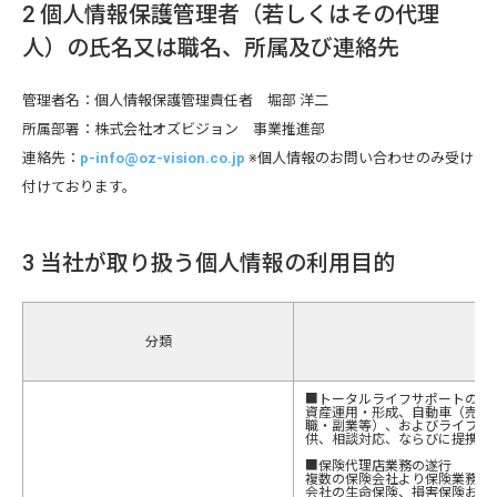
2 個人情報保護管理者（若しくはその代理
人）の氏名又は職名、所属及び連絡先
管理者名：個人情報保護管理責任者 堀部 洋二
所属部署：株式会社オズビジョン 事業推進部
連絡先：
p-info@oz-vision.co.jp
※個人情報のお問い合わせのみ受け
付けております。
3 当社が取り扱う個人情報の利用目的
分類
■トータルライフサポートの提
資産運用・形成、自動車（売却
職・副業等）、およびライフス
供、相談対応、ならびに提携事
■保険代理店業務の遂行
複数の保険会社より保険業務の
会社の生命保険、損害保険およ