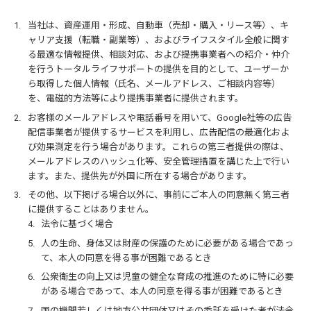
当社は、資産運用・形成、自動車（売却・購入・リース等）、キ
ャリア支援（転職・副業等）、およびライフスタイル全般に関す
る最適な情報提供、相談対応、および提携事業者への紹介・仲介
を行うトータルライフサポートの提供を目的として、ユーザーか
ら取得した個人情報（氏名、メールアドレス、ご相談内容等）
を、電磁的方法等により提携事業者に提供されます。
お客様のメールアドレスや電話番号を用いて、Google社等の広告
配信事業者が提供するサービスを利用し、広告配信の最適化およ
び効果測定を行う場合があります。これらの第三者提供の際は、
メールアドレスのハッシュ化等、安全管理措置を講じた上で行い
ます。また、提供先が外国に所在する場合があります。
その他、以下掲げる場合以外に、事前にご本人の同意無く第三者
に提供することはありません。
法令に基づく場合
人の生命、身体又は財産の保護のために必要がある場合であっ
て、本人の同意を得る事が困難であるとき
公衆衛生の向上又は児童の健全な育成の推進のために特に必要
がある場合であって、本人の同意を得る事が困難であるとき
国の機関若しくは地方公共団体又はその委託を受けた者が法令