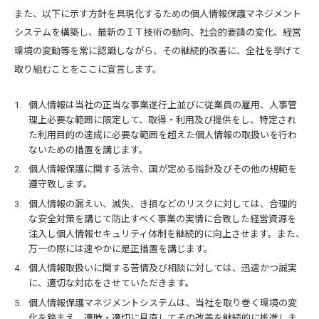
また、以下に示す方針を具現化するための個人情報保護マネジメント
システムを構築し、最新のＩＴ技術の動向、社会的要請の変化、経営
環境の変動等を常に認識しながら、その継続的改善に、全社を挙げて
取り組むことをここに宣言します。
個人情報は当社の正当な事業遂行上並びに従業員の雇用、人事管
理上必要な範囲に限定して、取得・利用及び提供をし、特定され
た利用目的の達成に必要な範囲を超えた個人情報の取扱いを行わ
ないための措置を講じます。
個人情報保護に関する法令、国が定める指針及びその他の規範を
遵守致します。
個人情報の漏えい、滅失、き損などのリスクに対しては、合理的
な安全対策を講じて防止すべく事業の実情に合致した経営資源を
注入し個人情報セキュリティ体制を継続的に向上させます。また、
万一の際には速やかに是正措置を講じます。
個人情報取扱いに関する苦情及び相談に対しては、迅速かつ誠実
に、適切な対応をさせていただきます。
個人情報保護マネジメントシステムは、当社を取り巻く環境の変
化を踏まえ、適時・適切に見直してその改善を継続的に推進しま