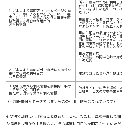
供・ご案内のために利用します
※当社に対し保険募集業務の委
といいます）の名称については
1. ご本人より書面等（ホームページや電
ださい
子メール等によるものを含む。以下「書
面」という）に記載された個人情報を直
■広告・宣伝およびマーケティ
接取得する場合の利用目的
上記各号に関する商品・サービ
お客様情報
およびアンケート調査・分析の
■広告配信の最適化および効果
取得したメールアドレス、電話
列に置換し、復元できない状態に変
告配信事業者に提供し、お客様
定のために利用することがあり
■お客様対応
本人確認、お問い合わせ対応、
行のため
2. ご本人より書面以外で直接個人情報を
取得する際の利用目的
電話で受けた資料送付処理のた
お客様情報
3. 取引先等から個人情報を間接的に取得
他社サイトで広告を掲載した際
する場合の利用目的
当社サービスの提携事業者を通
他社から提供を受けた個人情報
（一部保有個人データでは無いものの利用目的も含まれています）
その他の目的に利用することはありません。ただし、直接書面にて個
人情報をお預かりする場合は、その都度利用目的を明示させていただ