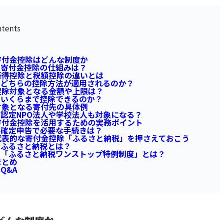
tents
付金控除はどんな制度か
寄付金控除の仕組みは？
得控除と税額控除の違いとは
どちらの控除方法が適用されるのか？
除対象となる金額や上限は？
いくらまで控除できるのか？
象となる寄付先の具体例
認定NPO法人や学校法人も対象になる？
付金控除を活用するための実務ポイント
確定申告で必要な手続きは？
表的な寄付金控除「ふるさと納税」を押さえておこう
ふるさと納税とは？
「ふるさと納税ワンストップ特例制度」とは？
まとめ
Q&A