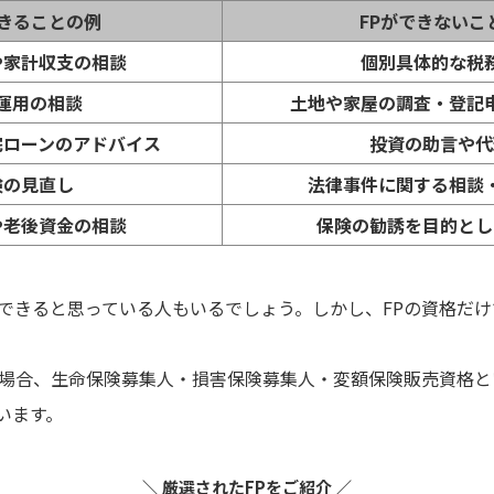
できることの例
FPができないこ
や家計収支の相談
個別具体的な税
運用の相談
土地や家屋の調査・登記
宅ローンのアドバイス
投資の助言や代
険の見直し
法律事件に関する相談
や老後資金の相談
保険の勧誘を目的とし
もできると思っている人もいるでしょう。しかし、FPの資格だ
の場合、生命保険募集人・損害保険募集人・変額保険販売資格
います。
＼ 厳選されたFPをご紹介 ／