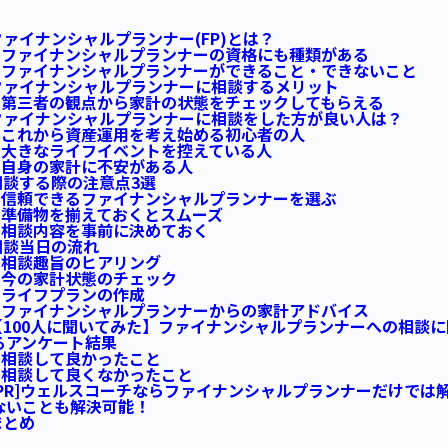
ァイナンシャルプランナー(FP)とは？
ファイナンシャルプランナーの資格にも種類がある
ファイナンシャルプランナーができること・できないこと
ァイナンシャルプランナーに相談するメリット
第三者の観点から家計の状態をチェックしてもらえる
ァイナンシャルプランナーに相談をした方が良い人は？
これから資産運用を考え始める初心者の人
大きなライフイベントを控えている人
自身の家計に不安がある人
談する際の注意点3選
信頼できるファイナンシャルプランナーを選ぶ
準備物を揃えておくとスムーズ
相談内容を事前に決めておく
談当日の流れ
相談趣旨のヒアリング
今の家計状態のチェック
ライフプランの作成
ファイナンシャルプランナーからの家計アドバイス
100人に聞いてみた】ファイナンシャルプランナーへの相談に
るアンケート結果
相談して良かったこと
相談して良くなかったこと
PR]ウェルスコーチならファイナンシャルプランナーだけでは
ないことも解決可能！
まとめ