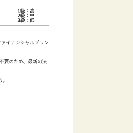
1級：高
2級：中
3級：低
ファイナンシャルプラン
が不要のため、最新の法
う。
。