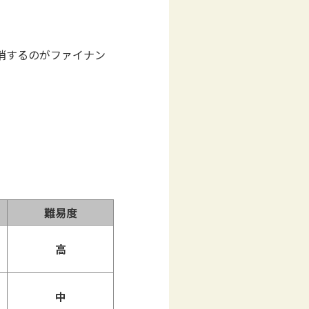
消するのがファイナン
難易度
高
中