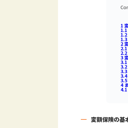
Con
1
変
1.1
1.2
1.3
2
変
2.1
2.2
3
変
3.1
3.2
3.3
3.4
3.5
4
ま
4.1
変額保険の基