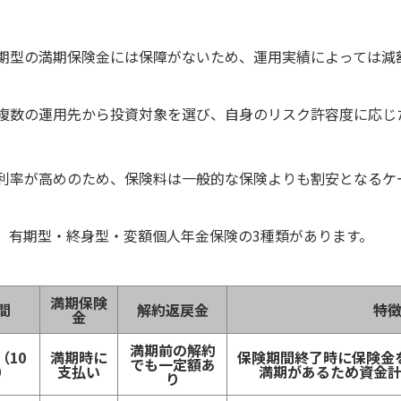
期型の満期保険金には保障がないため、運用実績によっては減
複数の運用先から投資対象を選び、自身のリスク許容度に応じ
利率が高めのため、保険料は一般的な保険よりも割安となるケ
、有期型・終身型・変額個人年金保険の3種類があります。
満期保険
間
解約返戻金
特
金
満期前の解約
（10
満期時に
保険期間終了時に保険金
でも一定額あ
）
支払い
満期があるため資金
り