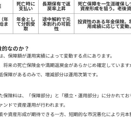
死亡時に
長期保有で返
死亡保障を一生涯確保し
涯
支払い
戻率上昇
資産形成を狙う。老後
（年
年金とし
途中解約で元
投資性のある年金保険。
始ま
て分割受
本割れの可能
用成績に応じて変動
取
性
徴的なのか？
は、保障額が運用実績によって変動する点にあります。
、将来の死亡保険金や満期返戻金があらかじめ確定しています
低保障があるのみで、増減部分は運用次第です。
た保険料は、「保障部分」と「積立・運用部分」に分かれてお
ァンドで資産運用が行われます。
策や資産形成が期待できる一方、短期的な市況悪化により元本