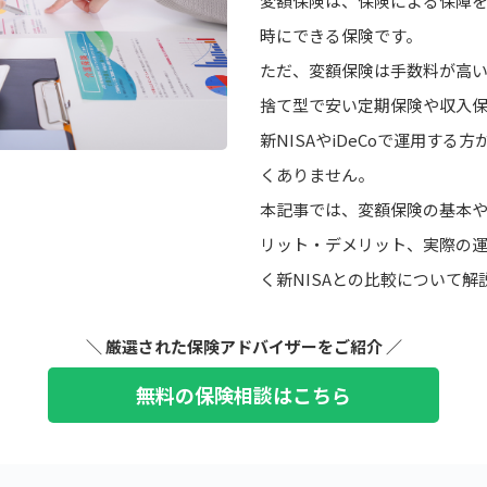
変額保険は、保険による保障
時にできる保険です。
ただ、変額保険は手数料が高
捨て型で安い定期保険や収入
新NISAやiDeCoで運用する
くありません。
本記事では、変額保険の基本
リット・デメリット、実際の
く新NISAとの比較について解
＼ 厳選された保険アドバイザーをご紹介 ／
無料の保険相談はこちら