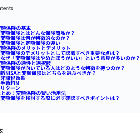
tents
額保険の基本
変額保険とはどんな保険商品か？
変額保険は何が特徴的なのか？
変額保険と定額保険の違い
額保険のメリットとデメリット
変額保険のデメリットとして認識すべき重要な点は？
なぜ「変額保険はやめたほうがいい」という意見が多いのか
額保険の適性と選択肢
変額保険が向いている人はどのような特徴を持つのか？
新NISAと変額保険はどちらを選ぶべきか？
非課税効果
手数料M
リターン
とめ：変額保険の賢い活用法
変額保険を検討する際に必ず確認すべきポイントは？
本