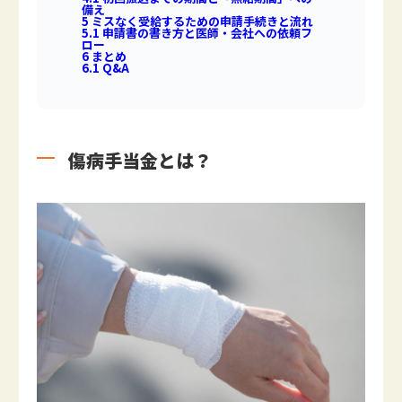
備え
5
ミスなく受給するための申請手続きと流れ
5.1
申請書の書き方と医師・会社への依頼フ
ロー
6
まとめ
6.1
Q&A
傷病手当金とは？