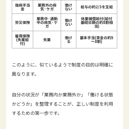
傷病手当
業務外の病
働け
給与の約2/3を支給
金
気·ケガ
ない
業務中·通勤
休業補償給付(給付
働け
労災保険
中の病気·ケ
基礎日額の約8割相
ない
ガ
当)
雇用保険
働け
基本手当(賃金の約5
(失業給
失業
る
～8割)
付)
このように、似ているようで制度の目的は明確に
異なります。
自分の状況が「業務内か業務外か」「働ける状態
かどうか」を整理することが、正しい制度を利用
するための第一歩です。