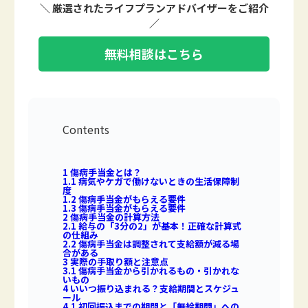
＼ 厳選されたライフプランアドバイザーをご紹介
／
無料相談はこちら
Contents
1
傷病手当金とは？
1.1
病気やケガで働けないときの生活保障制
度
1.2
傷病手当金がもらえる要件
1.3
傷病手当金がもらえる要件
2
傷病手当金の計算方法
2.1
給与の「3分の2」が基本！正確な計算式
の仕組み
2.2
傷病手当金は調整されて支給額が減る場
合がある
3
実際の手取り額と注意点
3.1
傷病手当金から引かれるもの・引かれな
いもの
4
いいつ振り込まれる？支給期間とスケジュ
ール
4.1
初回振込までの期間と「無給期間」への