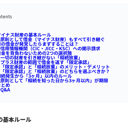
tents
イナス財産の基本ルール
原則として借金（マイナス財産）もすべて引き継ぐ
の借金が発覚したらまずすることは？
信用情報機関（CIC・JICC・KSC）への開示請求
金を背負わないための2つの選択肢
一切の財産を引き継がない「相続放棄」
プラス財産の範囲で借金を返す「限定承認」
「限定承認」と「相続放棄」のメリット・デメリット
「限定承認」と「相続放棄」のどちらを選ぶべきか？
続発生から「3ヶ月」以内のルール
原則として「相続を知った日から3ヶ月以内」が期限
まとめ
Q&A
の基本ルール