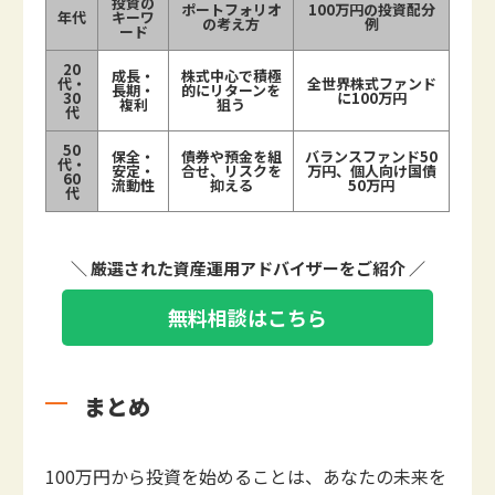
投資の
ポートフォリオ
100万円の投資配分
年代
キーワ
の考え方
例
ード
20
成長・
株式中心で積極
代・
全世界株式ファンド
長期・
的にリターンを
30
に100万円
複利
狙う
代
50
保全・
債券や預金を組
バランスファンド50
代・
安定・
合せ、リスクを
万円、個人向け国債
60
流動性
抑える
50万円
代
＼ 厳選された資産運用アドバイザーをご紹介 ／
無料相談はこちら
まとめ
100万円から投資を始めることは、あなたの未来を