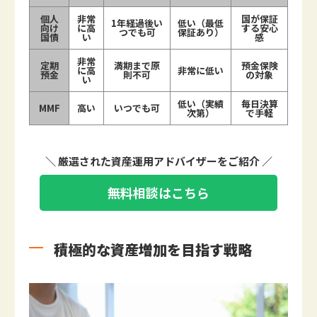
個人
非常
国が保証
1年経過後い
低い（最低
向け
に高
する安心
つでも可
保証あり）
国債
い
感
非常
定期
満期まで原
預金保険
に高
非常に低い
預金
則不可
の対象
い
低い（実績
毎日決算
MMF
高い
いつでも可
次第）
で手軽
＼ 厳選された資産運用アドバイザーをご紹介 ／
無料相談はこちら
積極的な資産増加を目指す戦略