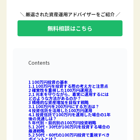
＼ 厳選された資産運用アドバイザーをご紹介 ／
無料相談はこちら
Contents
1
100万円投資の基本
1.1
100万円を投資する際の考え方と注意点
2
確実性を重視した100万円運用法
2.1
元本を守りながら、着実に運用するには
どのような方法があるのか？
3
積極的な資産増加を目指す戦略
3.1
100万円を200万円にする方法は？
4
投資信託を活用した100万円運用
4.1
投資信託で100万円を運用した場合の1年
後の見通しは？
5
年代別・目的別の100万円投資戦略
5.1
20代・30代が100万円を投資する場合の
最適戦略
5.2
50代・60代の100万円投資で重視すべき
ポイントとは？